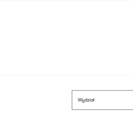
Przejdź
do
treści
Szukaj
Wydział