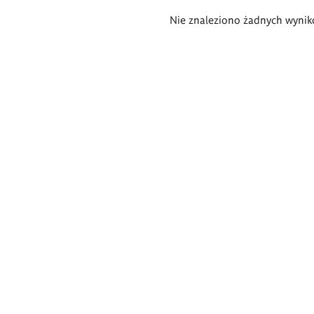
Wyniki
Nie znaleziono żadnych wynik
wyszukiwania