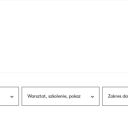
nagłówku
wersja
polska
Warsztat, szkolenie, pokaz
Zakres da