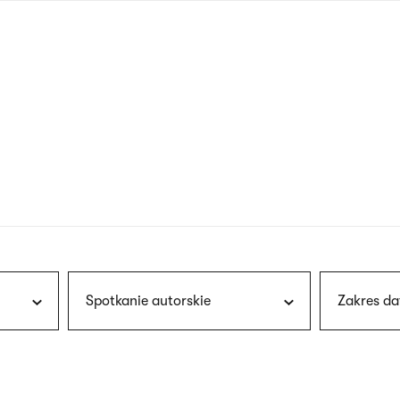
nagłówku
wersja
polska
Spotkanie autorskie
Zakres da