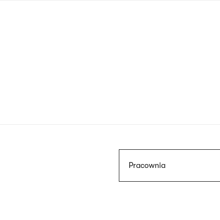
Przejdź
do
treści
Szukaj
Pracownia