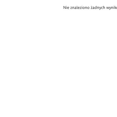
Wyniki
Nie znaleziono żadnych wynik
wyszukiwania