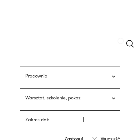
Przejdź
języka
do
migowego
treści
Szukaj
Pracownia
Warsztat, szkolenie, pokaz
Zakres dat: