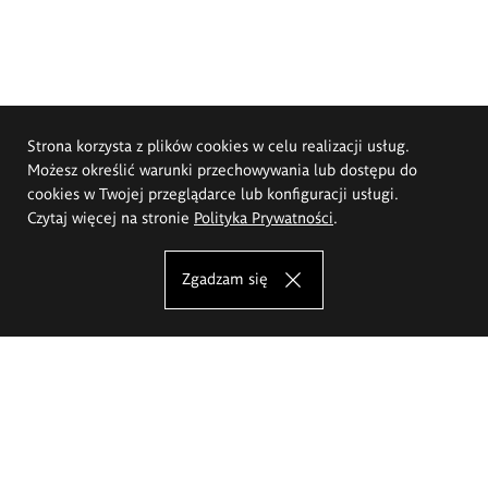
Strona korzysta z plików cookies w celu realizacji usług.
Możesz określić warunki przechowywania lub dostępu do
cookies w Twojej przeglądarce lub konfiguracji usługi.
Czytaj więcej na stronie
Polityka Prywatności
.
Zgadzam się
Akademia Sztuk Pięknych im.
Eugeniusza Gepperta we Wrocławiu