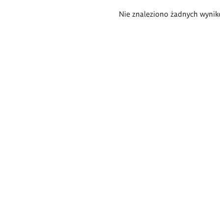
Wyniki
Nie znaleziono żadnych wynik
wyszukiwania