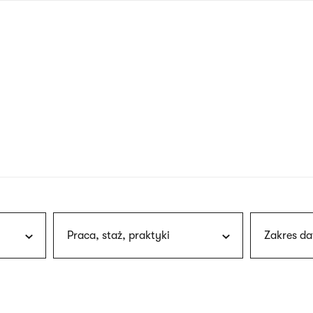
nagłówku
wersja
polska
Praca, staż, praktyki
Zakres da