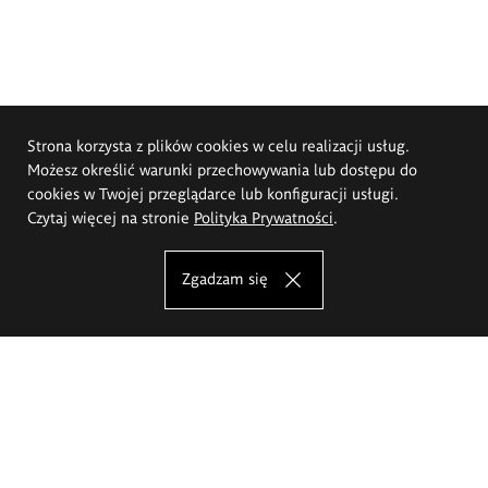
Strona korzysta z plików cookies w celu realizacji usług.
Możesz określić warunki przechowywania lub dostępu do
cookies w Twojej przeglądarce lub konfiguracji usługi.
Czytaj więcej na stronie
Polityka Prywatności
.
Zgadzam się
Akademia Sztuk Pięknych im.
Eugeniusza Gepperta we Wrocławiu