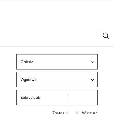
Przejdź
języka
do
migowego
treści
Szukaj
Galeria
Wystawa
Zakres dat: