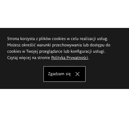
Strona korzysta z plików cookies w celu realizacji usług.
Możesz określić warunki przechowywania lub dostępu do
cookies w Twojej przeglądarce lub konfiguracji usługi.
Czytaj więcej na stronie
Polityka Prywatności
.
Zgadzam się
Akademia Sztuk Pięknych im.
Eugeniusza Gepperta we Wrocławiu