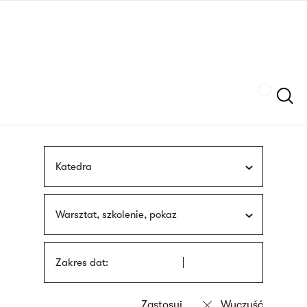
Przejdź
języka
do
migowego
treści
Szukaj
Katedra
Warsztat, szkolenie, pokaz
Zakres dat: