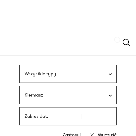
Przejdź
języka
do
migowego
treści
Szukaj
Wszystkie typy
Kiermasz
Zakres dat: