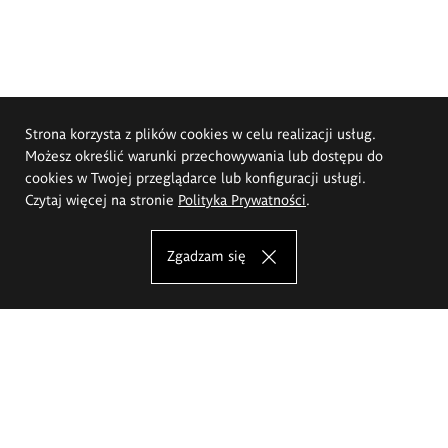
Strona korzysta z plików cookies w celu realizacji usług.
Możesz określić warunki przechowywania lub dostępu do
cookies w Twojej przeglądarce lub konfiguracji usługi.
Czytaj więcej na stronie
Polityka Prywatności
.
Zgadzam się
Akademia Sztuk Pięknych im.
Eugeniusza Gepperta we Wrocławiu