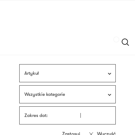
Przejdź
języka
do
migowego
treści
Szukaj
Artykuł
Wszystkie kategorie
Zakres dat: