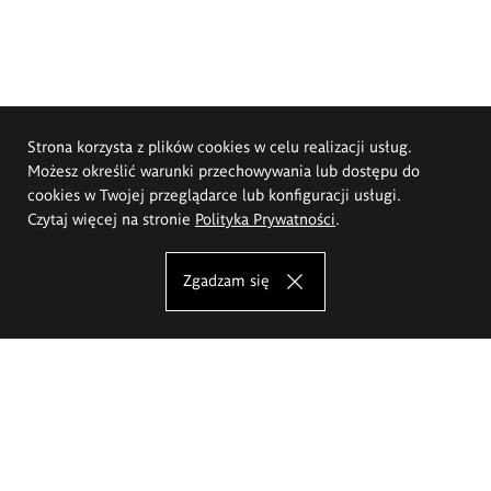
Strona korzysta z plików cookies w celu realizacji usług.
Możesz określić warunki przechowywania lub dostępu do
cookies w Twojej przeglądarce lub konfiguracji usługi.
Czytaj więcej na stronie
Polityka Prywatności
.
Zgadzam się
Akademia Sztuk Pięknych im.
Eugeniusza Gepperta we Wrocławiu