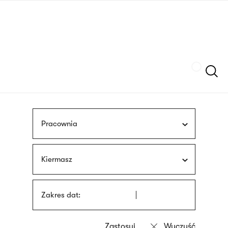
Przejdź
języka
do
migowego
treści
Szukaj
Pracownia
Kiermasz
Zakres dat: