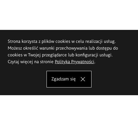
Strona korzysta z plików cookies w celu realizacji usług.
Możesz określić warunki przechowywania lub dostępu do
cookies w Twojej przeglądarce lub konfiguracji usługi.
Czytaj więcej na stronie
Polityka Prywatności
.
Zgadzam się
Akademia Sztuk Pięknych im.
Eugeniusza Gepperta we Wrocławiu