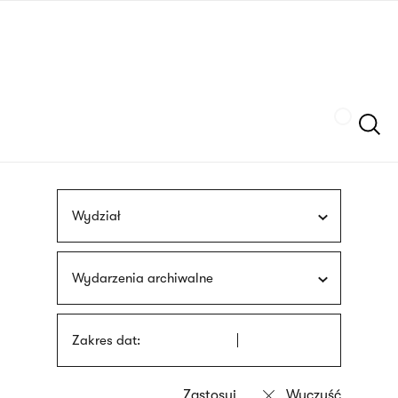
Przejdź
języka
do
migowego
treści
Szukaj
Wydział
Wydarzenia archiwalne
Zakres dat: