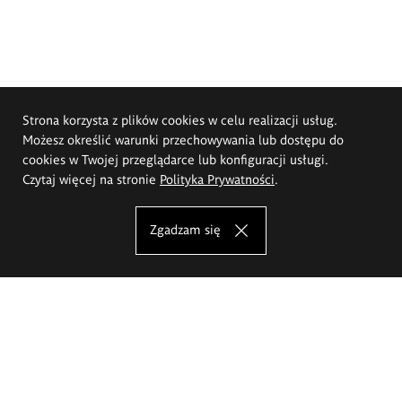
Strona korzysta z plików cookies w celu realizacji usług.
Możesz określić warunki przechowywania lub dostępu do
cookies w Twojej przeglądarce lub konfiguracji usługi.
Czytaj więcej na stronie
Polityka Prywatności
.
Zgadzam się
Akademia Sztuk Pięknych im.
Eugeniusza Gepperta we Wrocławiu