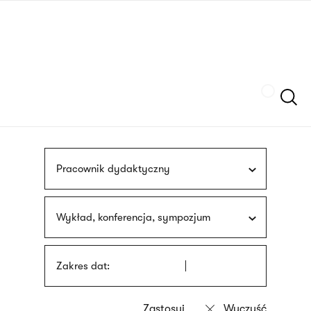
Przejdź
języka
do
migowego
treści
Szukaj
Pracownik dydaktyczny
Wykład, konferencja, sympozjum
Zakres dat: