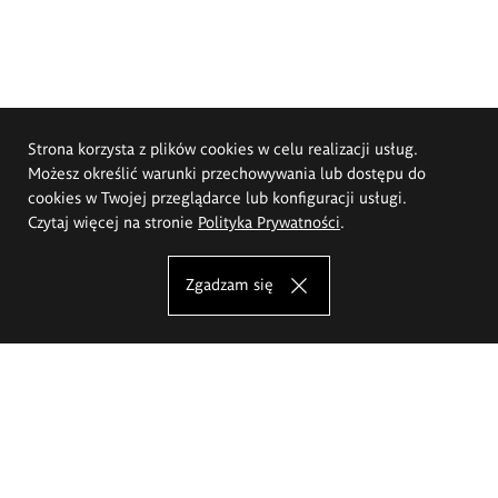
Strona korzysta z plików cookies w celu realizacji usług.
Możesz określić warunki przechowywania lub dostępu do
cookies w Twojej przeglądarce lub konfiguracji usługi.
Czytaj więcej na stronie
Polityka Prywatności
.
Zgadzam się
Akademia Sztuk Pięknych im.
Eugeniusza Gepperta we Wrocławiu