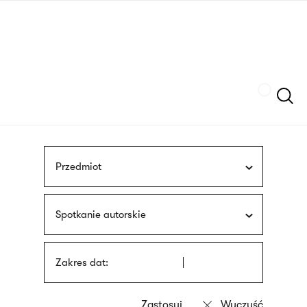
Przejdź
języka
do
migowego
treści
Szukaj
Przedmiot
Spotkanie autorskie
Zakres dat: