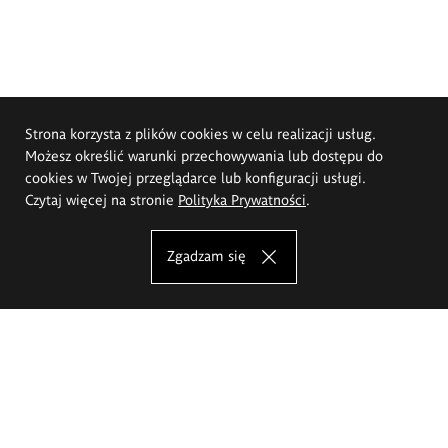
Strona korzysta z plików cookies w celu realizacji usług.
Możesz określić warunki przechowywania lub dostępu do
cookies w Twojej przeglądarce lub konfiguracji usługi.
Czytaj więcej na stronie
Polityka Prywatności
.
Zgadzam się
Akademia Sztuk Pięknych im.
Eugeniusza Gepperta we Wrocławiu