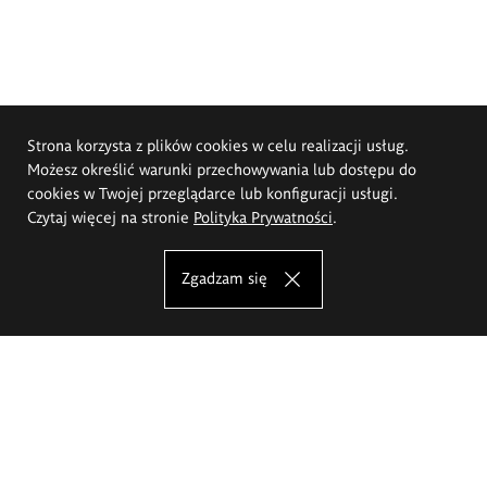
Strona korzysta z plików cookies w celu realizacji usług.
Możesz określić warunki przechowywania lub dostępu do
cookies w Twojej przeglądarce lub konfiguracji usługi.
Czytaj więcej na stronie
Polityka Prywatności
.
Zgadzam się
Akademia Sztuk Pięknych im.
Eugeniusza Gepperta we Wrocławiu