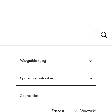
Przejdź
języka
do
migowego
treści
Szukaj
Wszystkie typy
Spotkanie autorskie
Zakres dat: