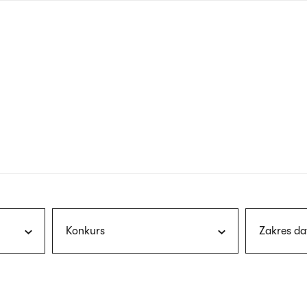
nagłówku
wersja
polska
Konkurs
Zakres da