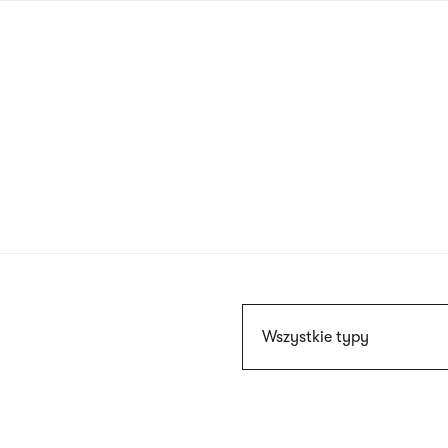
Przejdź
do
treści
Szukaj
Wszystkie typy