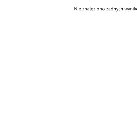
Wyniki
Nie znaleziono żadnych wynik
wyszukiwania