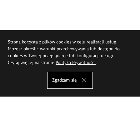
Strona korzysta z plików cookies w celu realizacji usług.
Możesz określić warunki przechowywania lub dostępu do
cookies w Twojej przeglądarce lub konfiguracji usługi.
Czytaj więcej na stronie
Polityka Prywatności
.
Zgadzam się
Akademia Sztuk Pięknych im.
Eugeniusza Gepperta we Wrocławiu