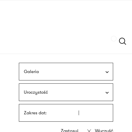
Przejdź
języka
do
migowego
treści
Szukaj
Galeria
Uroczystość
Zakres dat: