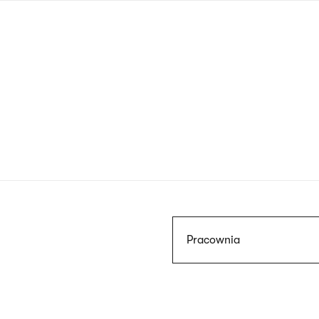
Przejdź
do
treści
Szukaj
Pracownia