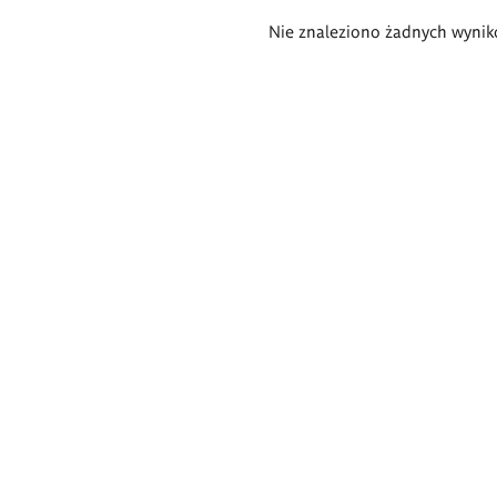
Wyniki
Nie znaleziono żadnych wynik
wyszukiwania