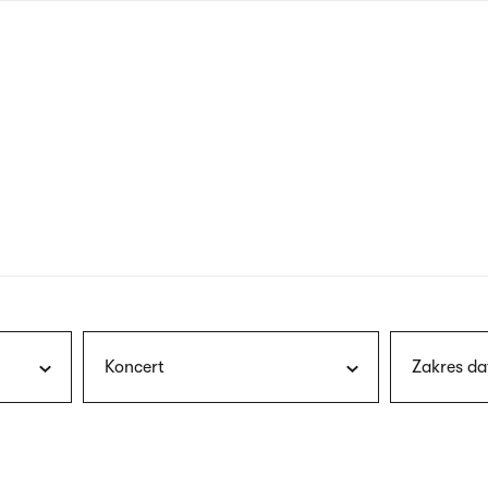
nagłówku
wersja
polska
Koncert
Zakres da