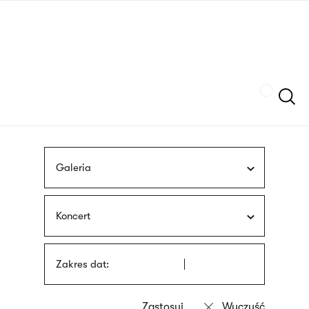
Przejdź
języka
do
migowego
treści
Szukaj
Galeria
Koncert
Zakres dat: