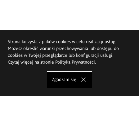
Strona korzysta z plików cookies w celu realizacji usług.
Możesz określić warunki przechowywania lub dostępu do
cookies w Twojej przeglądarce lub konfiguracji usługi.
Czytaj więcej na stronie
Polityka Prywatności
.
Zgadzam się
Akademia Sztuk Pięknych im.
Eugeniusza Gepperta we Wrocławiu