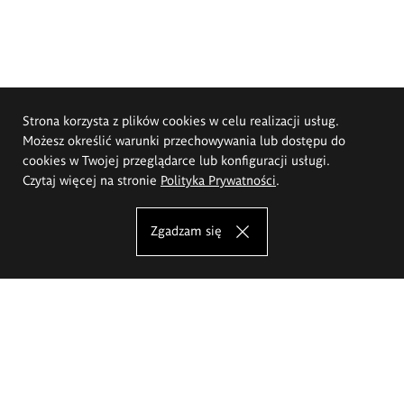
Strona korzysta z plików cookies w celu realizacji usług.
Możesz określić warunki przechowywania lub dostępu do
cookies w Twojej przeglądarce lub konfiguracji usługi.
Czytaj więcej na stronie
Polityka Prywatności
.
Zgadzam się
Akademia Sztuk Pięknych im.
Eugeniusza Gepperta we Wrocławiu