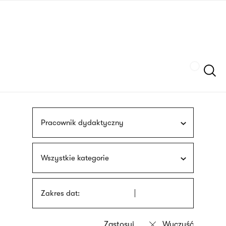
Przejdź
języka
do
migowego
treści
Szukaj
Pracownik dydaktyczny
Wszystkie kategorie
Zakres dat: