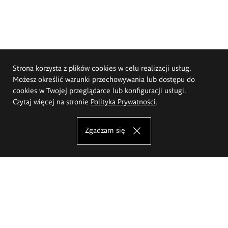
Strona korzysta z plików cookies w celu realizacji usług.
Możesz określić warunki przechowywania lub dostępu do
cookies w Twojej przeglądarce lub konfiguracji usługi.
Czytaj więcej na stronie
Polityka Prywatności
.
Zgadzam się
Akademia Sztuk Pięknych im.
Eugeniusza Gepperta we Wrocławiu