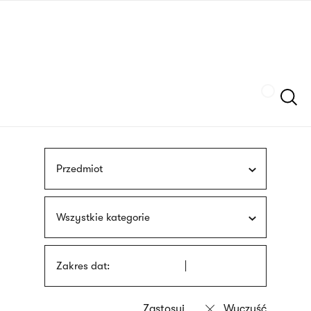
Przejdź
języka
do
migowego
treści
Szukaj
Przedmiot
Wszystkie kategorie
Zakres dat: