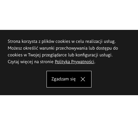
Strona korzysta z plików cookies w celu realizacji usług.
Możesz określić warunki przechowywania lub dostępu do
cookies w Twojej przeglądarce lub konfiguracji usługi.
Czytaj więcej na stronie
Polityka Prywatności
.
Zgadzam się
Akademia Sztuk Pięknych im.
Eugeniusza Gepperta we Wrocławiu