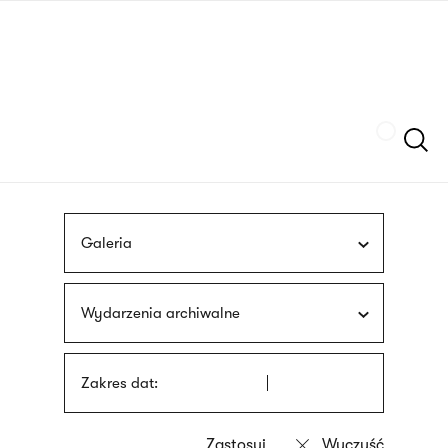
Przejdź
języka
do
migowego
treści
Szukaj
Galeria
Wydarzenia archiwalne
Zakres dat: