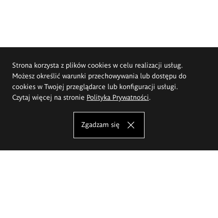
Strona korzysta z plików cookies w celu realizacji usług.
Możesz określić warunki przechowywania lub dostępu do
cookies w Twojej przeglądarce lub konfiguracji usługi.
Czytaj więcej na stronie
Polityka Prywatności
.
Zgadzam się
Akademia Sztuk Pięknych im.
Eugeniusza Gepperta we Wrocławiu