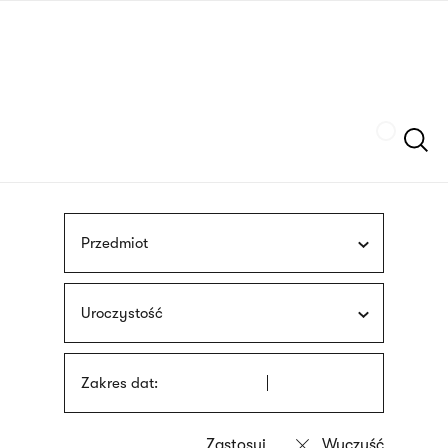
Przejdź
języka
do
migowego
treści
Szukaj
Przedmiot
Uroczystość
Zakres dat: