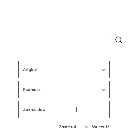
Przejdź
języka
do
migowego
treści
Szukaj
Artykuł
Kiermasz
Zakres dat: