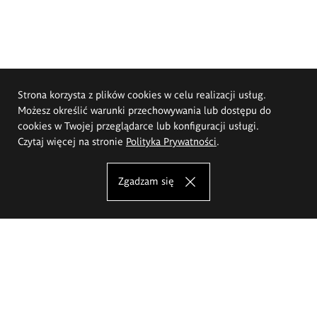
Strona korzysta z plików cookies w celu realizacji usług.
Możesz określić warunki przechowywania lub dostępu do
cookies w Twojej przeglądarce lub konfiguracji usługi.
Czytaj więcej na stronie
Polityka Prywatności
.
Zgadzam się
Akademia Sztuk Pięknych im.
Eugeniusza Gepperta we Wrocławiu