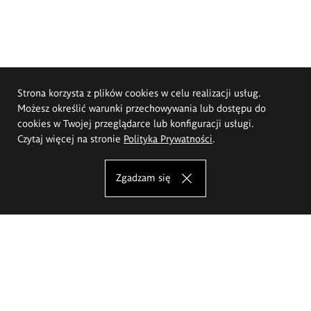
Strona korzysta z plików cookies w celu realizacji usług.
Możesz określić warunki przechowywania lub dostępu do
cookies w Twojej przeglądarce lub konfiguracji usługi.
Czytaj więcej na stronie
Polityka Prywatności
.
Zgadzam się
Akademia Sztuk Pięknych im.
Eugeniusza Gepperta we Wrocławiu