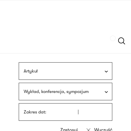
Przejdź
języka
do
migowego
treści
Szukaj
Artykuł
Wykład, konferencja, sympozjum
Zakres dat: