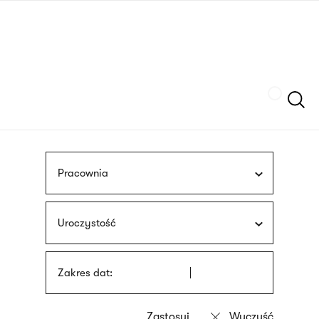
Przejdź
języka
do
migowego
treści
Szukaj
Pracownia
Uroczystość
Zakres dat: