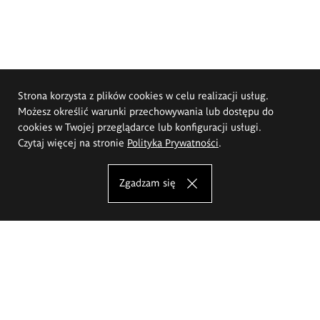
Strona korzysta z plików cookies w celu realizacji usług.
Możesz określić warunki przechowywania lub dostępu do
cookies w Twojej przeglądarce lub konfiguracji usługi.
Czytaj więcej na stronie
Polityka Prywatności
.
Zgadzam się
Akademia Sztuk Pięknych im.
Eugeniusza Gepperta we Wrocławiu