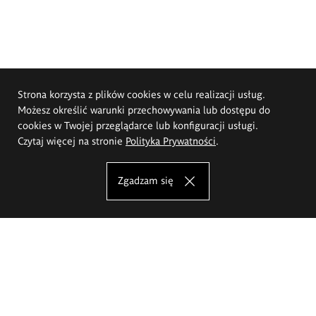
Strona korzysta z plików cookies w celu realizacji usług.
Możesz określić warunki przechowywania lub dostępu do
cookies w Twojej przeglądarce lub konfiguracji usługi.
Czytaj więcej na stronie
Polityka Prywatności
.
Zgadzam się
Akademia Sztuk Pięknych im.
Eugeniusza Gepperta we Wrocławiu