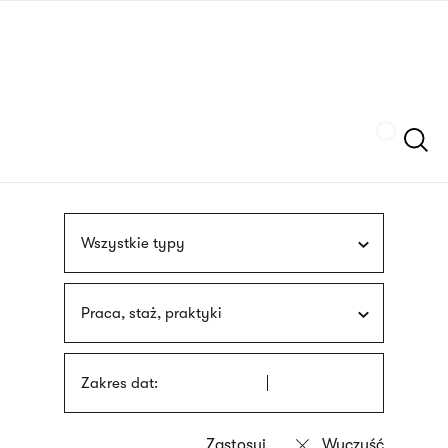
Przejdź
języka
do
migowego
treści
Szukaj
Wszystkie typy
Praca, staż, praktyki
Zakres dat: