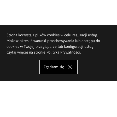
Strona korzysta z plików cookies w celu realizacji usług.
Możesz określić warunki przechowywania lub dostępu do
cookies w Twojej przeglądarce lub konfiguracji usługi.
Czytaj więcej na stronie
Polityka Prywatności
.
Zgadzam się
Akademia Sztuk Pięknych im.
Eugeniusza Gepperta we Wrocławiu