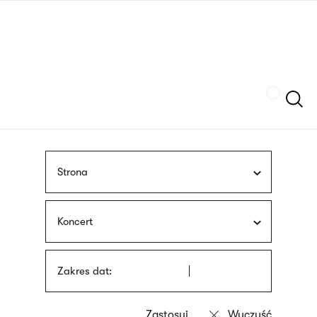
Przejdź
języka
do
migowego
treści
Szukaj
Strona
Koncert
Zakres dat: