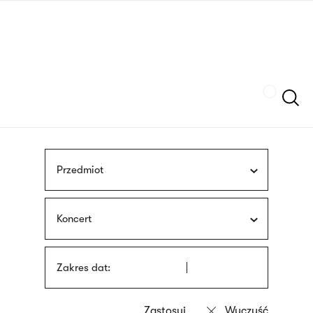
Przejdź
języka
do
migowego
treści
Szukaj
Przedmiot
Koncert
Zakres dat: