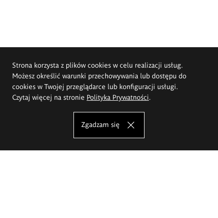
Strona korzysta z plików cookies w celu realizacji usług.
Możesz określić warunki przechowywania lub dostępu do
cookies w Twojej przeglądarce lub konfiguracji usługi.
Czytaj więcej na stronie
Polityka Prywatności
.
Zgadzam się
Akademia Sztuk Pięknych im.
Eugeniusza Gepperta we Wrocławiu