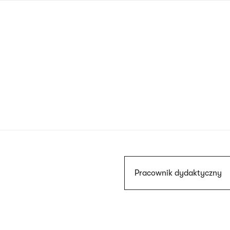
Przejdź
do
treści
Szukaj
Pracownik dydaktyczny