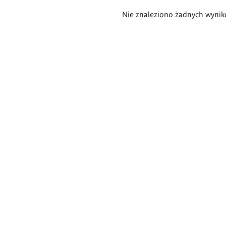
Wyniki
Nie znaleziono żadnych wynik
wyszukiwania