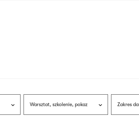
nagłówku
wersja
polska
Warsztat, szkolenie, pokaz
Zakres da