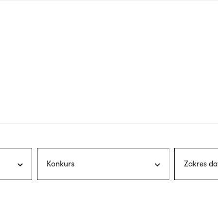
nagłówku
wersja
polska
Konkurs
Zakres da