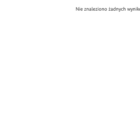
Wyniki
Nie znaleziono żadnych wynik
wyszukiwania