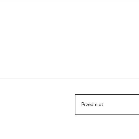
Przejdź
do
treści
Szukaj
Przedmiot