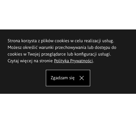
Strona korzysta z plików cookies w celu realizacji usług.
Możesz określić warunki przechowywania lub dostępu do
cookies w Twojej przeglądarce lub konfiguracji usługi.
Czytaj więcej na stronie
Polityka Prywatności
.
Zgadzam się
Akademia Sztuk Pięknych im.
Eugeniusza Gepperta we Wrocławiu