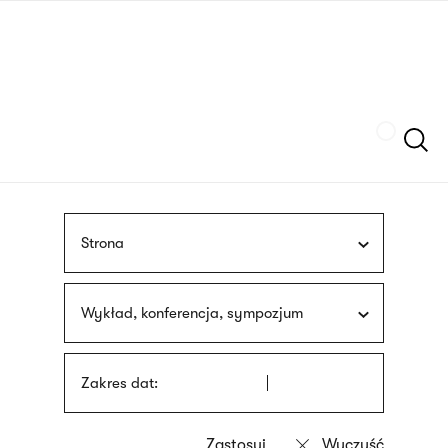
Przejdź
języka
do
migowego
treści
Szukaj
Strona
Wykład, konferencja, sympozjum
Zakres dat: