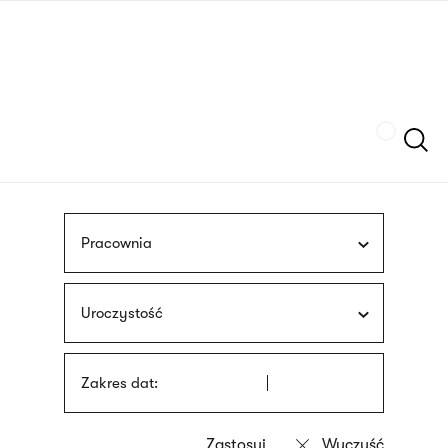
Przejdź
języka
do
migowego
treści
Szukaj
Pracownia
Uroczystość
Zakres dat: