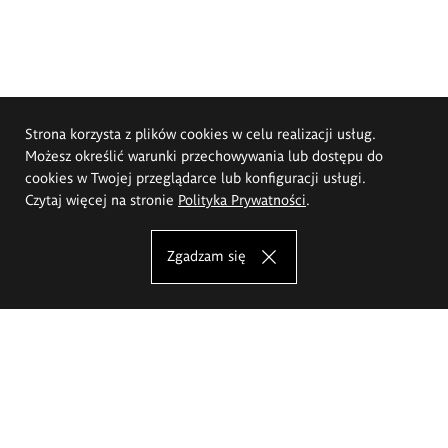
Strona korzysta z plików cookies w celu realizacji usług.
Możesz określić warunki przechowywania lub dostępu do
cookies w Twojej przeglądarce lub konfiguracji usługi.
Czytaj więcej na stronie
Polityka Prywatności
.
Zgadzam się
Akademia Sztuk Pięknych im.
Eugeniusza Gepperta we Wrocławiu