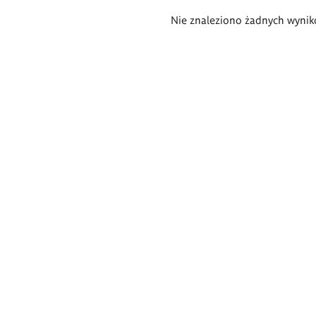
Wyniki
Nie znaleziono żadnych wynik
wyszukiwania