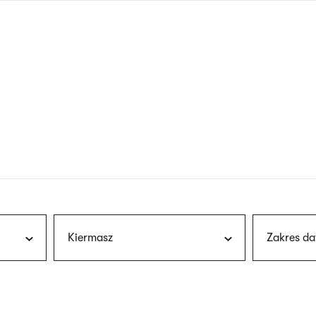
nagłówku
wersja
polska
Kiermasz
Zakres da