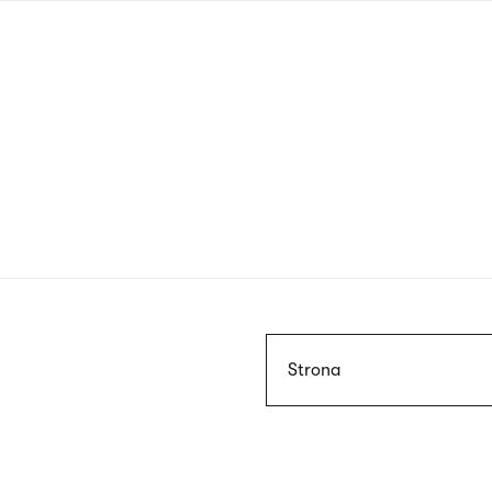
Przejdź
do
treści
Szukaj
Strona