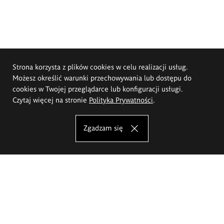
Strona korzysta z plików cookies w celu realizacji usług.
Możesz określić warunki przechowywania lub dostępu do
cookies w Twojej przeglądarce lub konfiguracji usługi.
Czytaj więcej na stronie
Polityka Prywatności
.
Zgadzam się
Akademia Sztuk Pięknych im.
Eugeniusza Gepperta we Wrocławiu