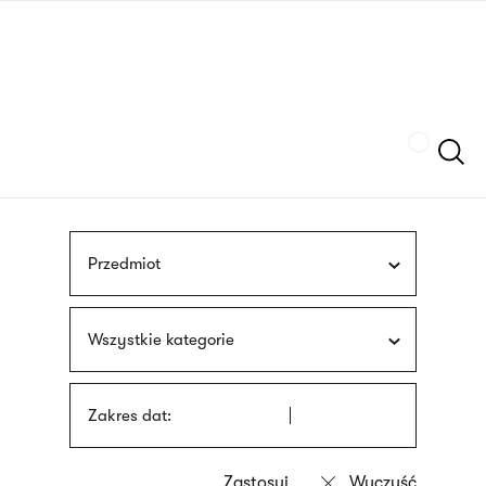
Przejdź
języka
do
migowego
treści
Szukaj
Przedmiot
Wszystkie kategorie
Zakres dat: