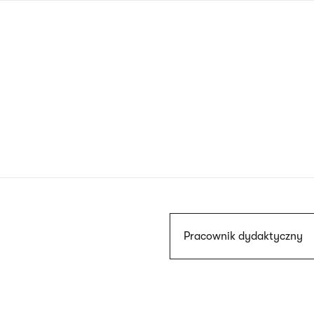
Przejdź
do
treści
Szukaj
Pracownik dydaktyczny