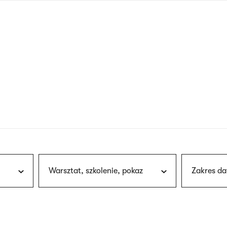
nagłówku
wersja
polska
Warsztat, szkolenie, pokaz
Zakres da