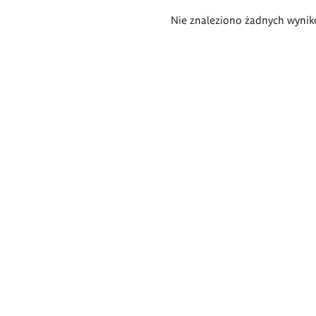
Wyniki
Nie znaleziono żadnych wynik
wyszukiwania