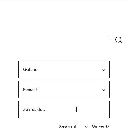
Przejdź
języka
do
migowego
treści
Szukaj
Galeria
Koncert
Zakres dat: