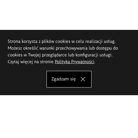
Strona korzysta z plików cookies w celu realizacji usług.
Możesz określić warunki przechowywania lub dostępu do
cookies w Twojej przeglądarce lub konfiguracji usługi.
Czytaj więcej na stronie
Polityka Prywatności
.
Zgadzam się
Akademia Sztuk Pięknych im.
Eugeniusza Gepperta we Wrocławiu