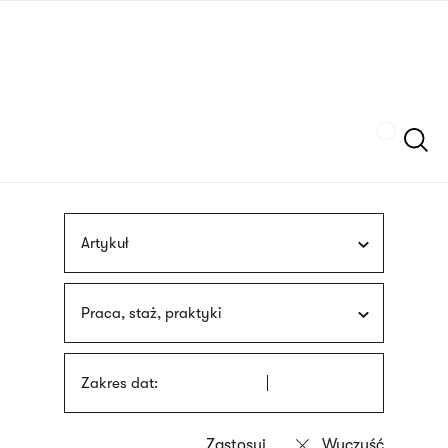
Przejdź
języka
do
migowego
treści
Szukaj
Artykuł
Praca, staż, praktyki
Zakres dat: