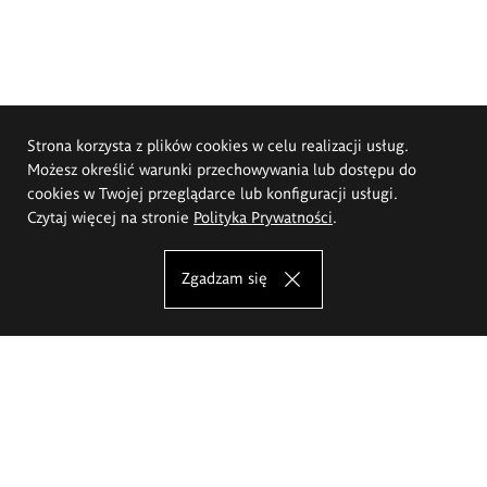
Strona korzysta z plików cookies w celu realizacji usług.
Możesz określić warunki przechowywania lub dostępu do
cookies w Twojej przeglądarce lub konfiguracji usługi.
Czytaj więcej na stronie
Polityka Prywatności
.
Zgadzam się
Akademia Sztuk Pięknych im.
Eugeniusza Gepperta we Wrocławiu