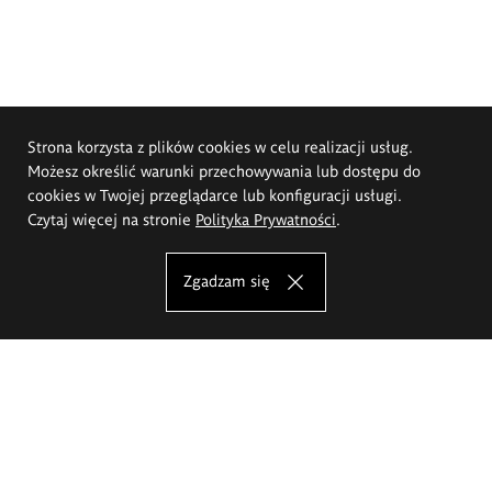
Strona korzysta z plików cookies w celu realizacji usług.
Możesz określić warunki przechowywania lub dostępu do
cookies w Twojej przeglądarce lub konfiguracji usługi.
Czytaj więcej na stronie
Polityka Prywatności
.
Zgadzam się
Akademia Sztuk Pięknych im.
Eugeniusza Gepperta we Wrocławiu