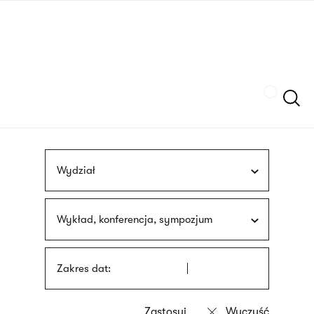
Przejdź
języka
do
migowego
treści
Szukaj
Wydział
Wykład, konferencja, sympozjum
Zakres dat: