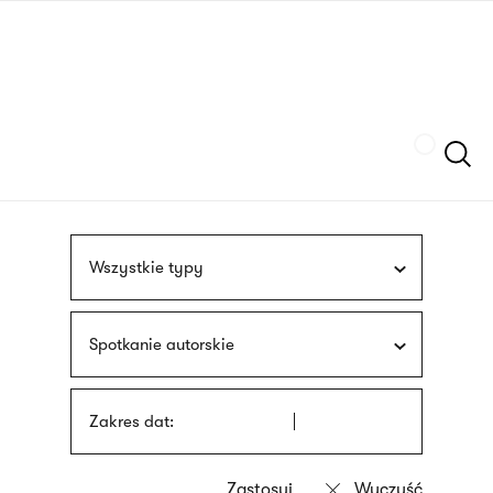
Przejdź
języka
do
migowego
treści
Szukaj
Wszystkie typy
Spotkanie autorskie
Zakres dat: