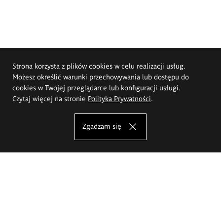
Strona korzysta z plików cookies w celu realizacji usług.
Możesz określić warunki przechowywania lub dostępu do
cookies w Twojej przeglądarce lub konfiguracji usługi.
Czytaj więcej na stronie
Polityka Prywatności
.
Zgadzam się
Akademia Sztuk Pięknych im.
Eugeniusza Gepperta we Wrocławiu