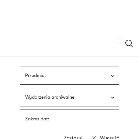
Przejdź
języka
do
migowego
treści
Szukaj
Przedmiot
Wydarzenia archiwalne
Zakres dat: