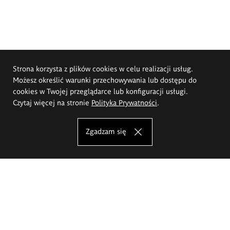
Strona korzysta z plików cookies w celu realizacji usług.
Możesz określić warunki przechowywania lub dostępu do
cookies w Twojej przeglądarce lub konfiguracji usługi.
Czytaj więcej na stronie
Polityka Prywatności
.
Zgadzam się
Akademia Sztuk Pięknych im.
Eugeniusza Gepperta we Wrocławiu