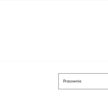
Przejdź
do
treści
Szukaj
Pracownia