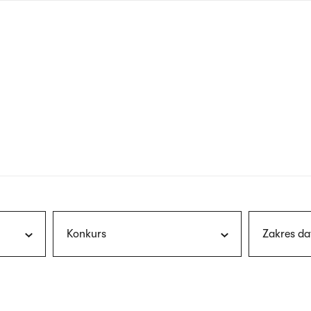
nagłówku
wersja
polska
Konkurs
Zakres da