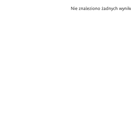
Wyniki
Nie znaleziono żadnych wynik
wyszukiwania