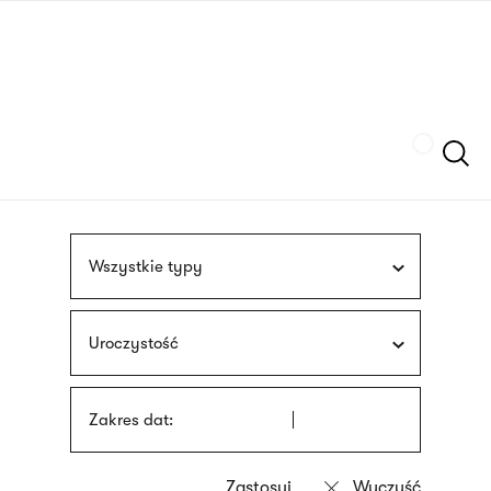
Przejdź
języka
do
migowego
treści
Szukaj
Wszystkie typy
Uroczystość
Zakres dat: