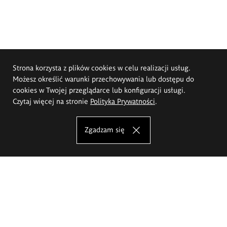
Strona korzysta z plików cookies w celu realizacji usług.
Możesz określić warunki przechowywania lub dostępu do
cookies w Twojej przeglądarce lub konfiguracji usługi.
Czytaj więcej na stronie
Polityka Prywatności
.
Zgadzam się
Akademia Sztuk Pięknych im.
Eugeniusza Gepperta we Wrocławiu