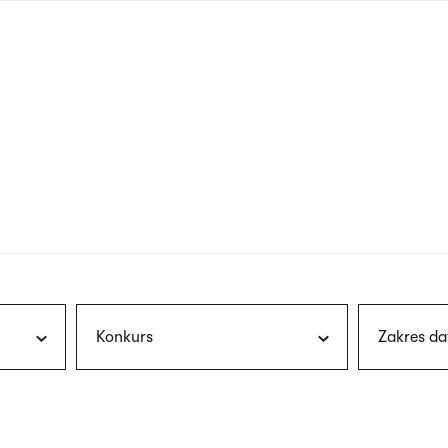
nagłówku
wersja
polska
Konkurs
Zakres da