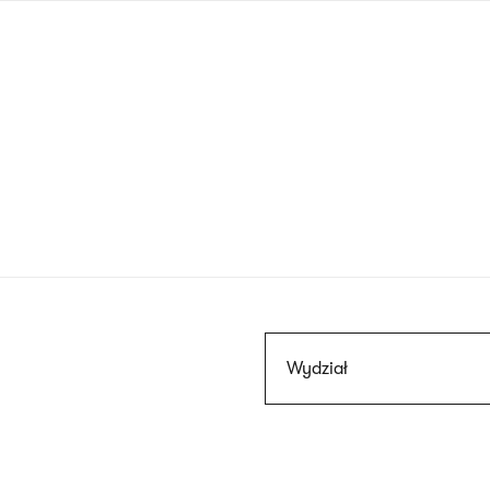
Przejdź
do
treści
Szukaj
Wydział