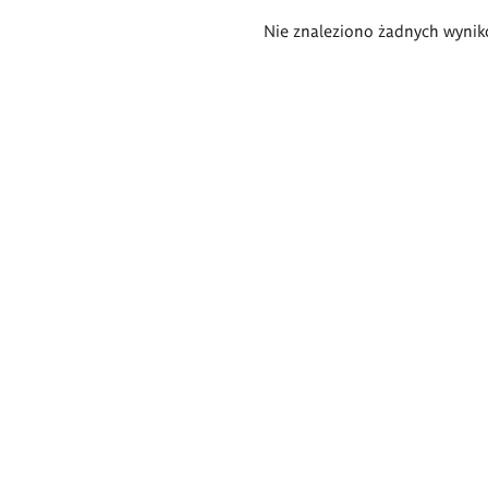
Wyniki
Nie znaleziono żadnych wynik
wyszukiwania