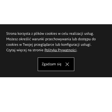
Strona korzysta z plików cookies w celu realizacji usług.
Możesz określić warunki przechowywania lub dostępu do
cookies w Twojej przeglądarce lub konfiguracji usługi.
Czytaj więcej na stronie
Polityka Prywatności
.
Zgadzam się
Akademia Sztuk Pięknych im.
Eugeniusza Gepperta we Wrocławiu