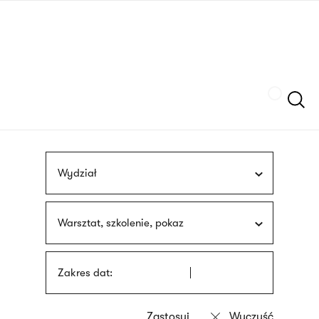
Przejdź
języka
do
migowego
treści
Szukaj
Wydział
Warsztat, szkolenie, pokaz
Zakres dat: