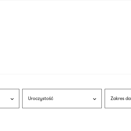
nagłówku
wersja
polska
Uroczystość
Zakres da