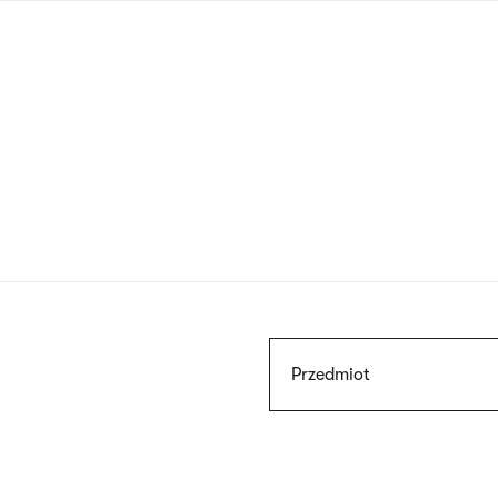
Przejdź
do
treści
Szukaj
Przedmiot