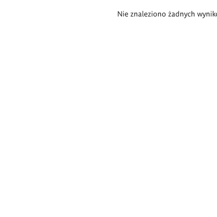
Wyniki
Nie znaleziono żadnych wynik
wyszukiwania