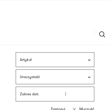
Przejdź
języka
do
migowego
treści
Szukaj
Artykuł
Uroczystość
Zakres dat: