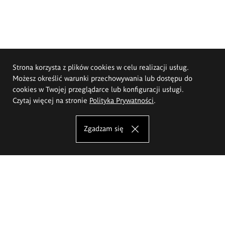
Strona korzysta z plików cookies w celu realizacji usług.
Możesz określić warunki przechowywania lub dostępu do
cookies w Twojej przeglądarce lub konfiguracji usługi.
Czytaj więcej na stronie
Polityka Prywatności
.
Zgadzam się
Akademia Sztuk Pięknych im.
Eugeniusza Gepperta we Wrocławiu