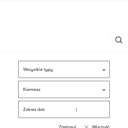
Przejdź
języka
do
migowego
treści
Szukaj
Wszystkie typy
Kiermasz
Zakres dat: