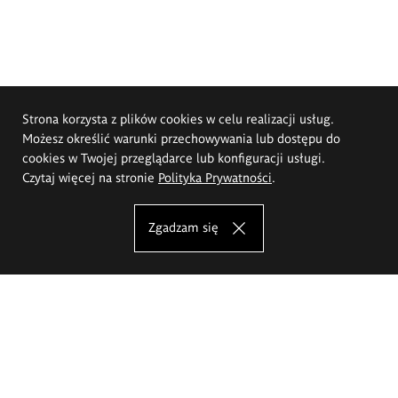
Strona korzysta z plików cookies w celu realizacji usług.
Możesz określić warunki przechowywania lub dostępu do
cookies w Twojej przeglądarce lub konfiguracji usługi.
Czytaj więcej na stronie
Polityka Prywatności
.
Zgadzam się
Akademia Sztuk Pięknych im.
Eugeniusza Gepperta we Wrocławiu