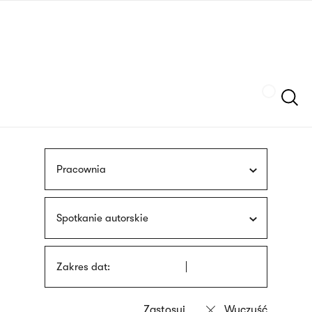
Przejdź
języka
do
migowego
treści
Szukaj
Pracownia
Spotkanie autorskie
Zakres dat: