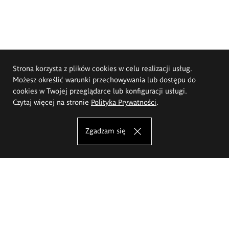
Strona korzysta z plików cookies w celu realizacji usług.
Możesz określić warunki przechowywania lub dostępu do
cookies w Twojej przeglądarce lub konfiguracji usługi.
Czytaj więcej na stronie
Polityka Prywatności
.
Zgadzam się
Akademia Sztuk Pięknych im.
Eugeniusza Gepperta we Wrocławiu