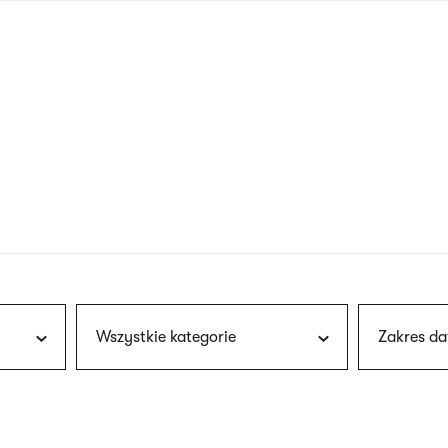
nagłówku
wersja
polska
Wszystkie kategorie
Zakres da