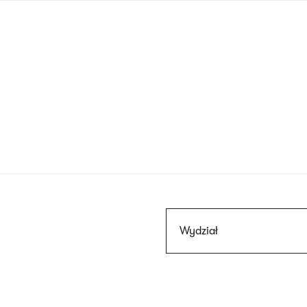
Przejdź
do
treści
Szukaj
Wydział