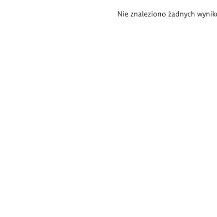
Wyniki
Nie znaleziono żadnych wynik
wyszukiwania