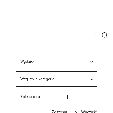
Przejdź
języka
do
migowego
treści
Szukaj
Wydział
Wszystkie kategorie
Zakres dat: