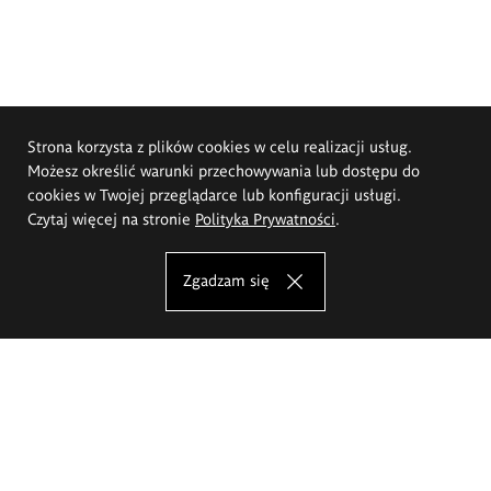
Strona korzysta z plików cookies w celu realizacji usług.
Możesz określić warunki przechowywania lub dostępu do
cookies w Twojej przeglądarce lub konfiguracji usługi.
Czytaj więcej na stronie
Polityka Prywatności
.
Zgadzam się
Akademia Sztuk Pięknych im.
Eugeniusza Gepperta we Wrocławiu