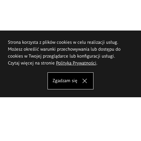
Strona korzysta z plików cookies w celu realizacji usług.
Możesz określić warunki przechowywania lub dostępu do
cookies w Twojej przeglądarce lub konfiguracji usługi.
Czytaj więcej na stronie
Polityka Prywatności
.
Zgadzam się
Akademia Sztuk Pięknych im.
Eugeniusza Gepperta we Wrocławiu