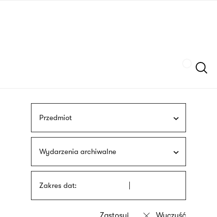
Przejdź
języka
do
migowego
treści
Szukaj
Przedmiot
Wydarzenia archiwalne
Zakres dat: